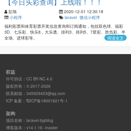
【今日头彩查询】上线啦！！！
彭旭
2020-12-01 12:30:18
小程序
laravel
微信小程序
福利彩票和体育彩票开奖信息查询和订阅通知，包括双色球、福彩
3D、七乐彩、快乐8，大乐透、排列3、排列5、7星彩、胜负彩、半
全场、进球彩等。
阅读全文
权益
许可协议：
CC BY-NC 4.0
版权所有：© 2017-2026
联系邮箱：
345929453@qq.com
ICP 备案：
鄂ICP备18001821号-1
架构
项目名称：
laravel-bjyblog
博客版本：
v14.1.16 -master