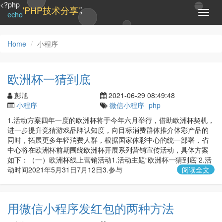
<?php
;
'PHP技术分享'
T
echo
o
g
g
Home
小程序
l
e
n
欧洲杯一猜到底
a
v
彭旭
2021-06-29 08:49:48
i
小程序
微信小程序
php
g
1.活动方案四年一度的欧洲杯将于今年六月举行，借助欧洲杯契机，
a
进一步提升竞猜游戏品牌认知度，向目标消费群体推介体彩产品的
t
同时，拓展更多年轻消费人群，根据国家体彩中心的统一部署，省
i
中心将在欧洲杯前期围绕欧洲杯开展系列营销宣传活动，具体方案
o
如下：（一）欧洲杯线上营销活动1.活动主题“欧洲杯一猜到底”2.活
n
动时间2021年5月31日7月12日3.参与
阅读全文
用微信小程序发红包的两种方法